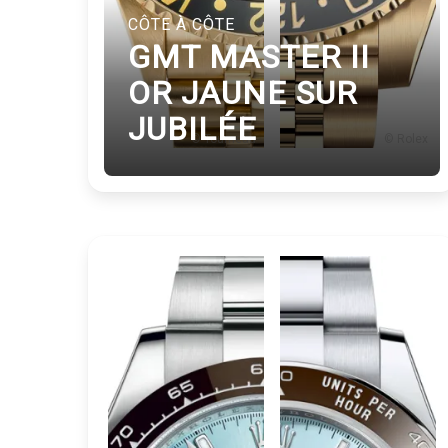
CÔTE À CÔTE
GMT MASTER II
OR JAUNE SUR
JUBILÉE
© Tourneau
© Rolex