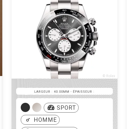
© Rolex
LARGEUR : 36.00MM
- ÉPAISSEUR :
LARGEUR : 40.00MM
- ÉPAISSEUR :
SPORT
SPORT / CHIC
HOMME
UNISEXE