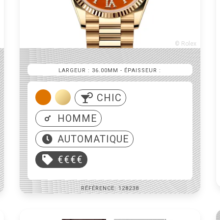
© Rolex
LARGEUR : 36.00MM
- ÉPAISSEUR :
CHIC
HOMME
AUTOMATIQUE
€€€€
RÉFÉRENCE: 128238