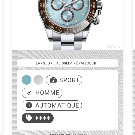
© Rolex
LARGEUR : 40.00MM
- ÉPAISSEUR :
SPORT
HOMME
AUTOMATIQUE
€€€€