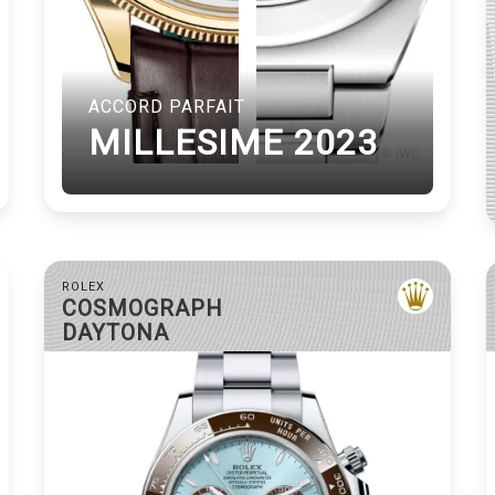
ACCORD PARFAIT
MILLESIME 2023
© Rolex
© IWC
ROLEX
COSMOGRAPH
DAYTONA