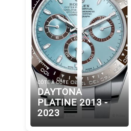
CÔTE À CÔTE
DAYTONA
PLATINE 2013 -
2023
© Rolex
© Rolex