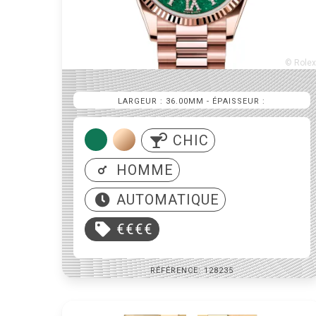
© Rolex
LARGEUR : 36.00MM
- ÉPAISSEUR :
CHIC
HOMME
AUTOMATIQUE
€€€€
RÉFÉRENCE: 128235