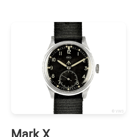
© VWS
Mark X